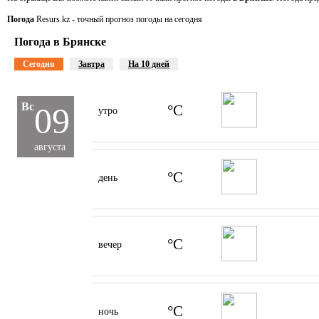
Погода
Resurs.kz - точный прогноз погоды на сегодня
Погода в Брянске
Сегодня
Завтра
На 10 дней
Вс
09
°C
утро
августа
°C
день
°C
вечер
°C
ночь