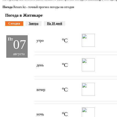
Погода
Resurs.kz - точный прогноз погоды на сегодня
Погода в Житикаре
Сегодня
Завтра
На 10 дней
Пт
07
°C
утро
августа
°C
день
°C
вечер
°C
ночь