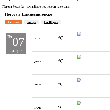
Погода
Resurs.kz - точный прогноз погоды на сегодня
Погода в Нижневартовске
Сегодня
Завтра
На 10 дней
Пт
07
°C
утро
августа
°C
день
°C
вечер
°C
ночь