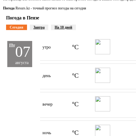
Погода
Resurs.kz - точный прогноз погоды на сегодня
Погода в Пензе
Сегодня
Завтра
На 10 дней
Пт
07
°C
утро
августа
°C
день
°C
вечер
°C
ночь