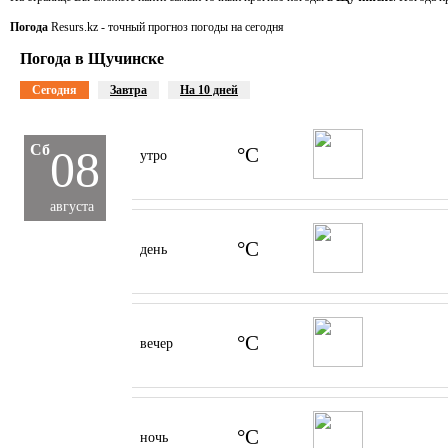
Погода
Resurs.kz - точный прогноз погоды на сегодня
Погода в Щучинске
Сегодня
Завтра
На 10 дней
Сб
08
°C
утро
августа
°C
день
°C
вечер
°C
ночь