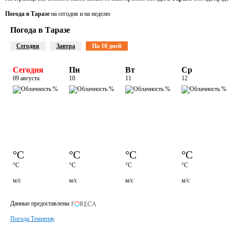
Погода в Таразе
на сегодня и на неделю
Погода в Таразе
Сегодня
Завтра
На 10 дней
Сегодня
Пн
Вт
Ср
09 августа
10
11
12
°C
°C
°C
°C
°C
°C
°C
°C
м/с
м/с
м/с
м/с
Данные предоставлены
Погода Темиртау